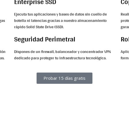
Enterprise SSD
Co
Ejecuta tus aplicaciones y bases de datos sin cuello de
Real
gas
botella ni latencias gracias a nuestro almacenamiento
prot
rápido Solid State Drive (SSD).
gara
Seguridad Perimetral
Ro
ción
Dispones de un firewall, balanceador y concentrador VPN
Aplic
as.
dedicado para proteger tu infraestructura tecnológica.
form
Probar 15 días gratis